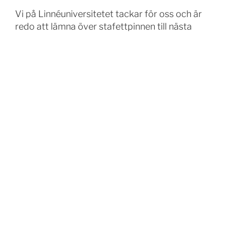
Vi på Linnéuniversitetet tackar för oss och är
redo att lämna över stafettpinnen till nästa
arrangör.
Vill du och ditt lärosäte anordna nästa
konferens ta kontakt med
Anna Wiksten
på
Linnéuniversitetet för att få inlogg till den här
sidan.
Facebook
E-
Twitter
postlista
Proudly powered by WordPress