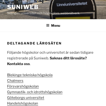
Skip
SUNIWEB
to
Sveriges universitet och högskolors webbnätverk
content
Menu
DELTAGANDE LÄROSÄTEN
Följande högskolor och universitet är sedan tidigare
registrerade på Suniweb.
Saknas ditt lärosäte?
Kontakta oss
.
Blekinge tekniska högskola
Chalmers
Försvarshögskolan
Gymnastik- och idrottshögskolan
Göteborgs universitet
Handelshögskolan