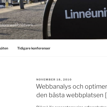
kolors webbnätverk
säten
Tidigare konferenser
POSTED
NOVEMBER 18, 2010
ON
Webbanalys och optimeri
den bästa webbplatsen 