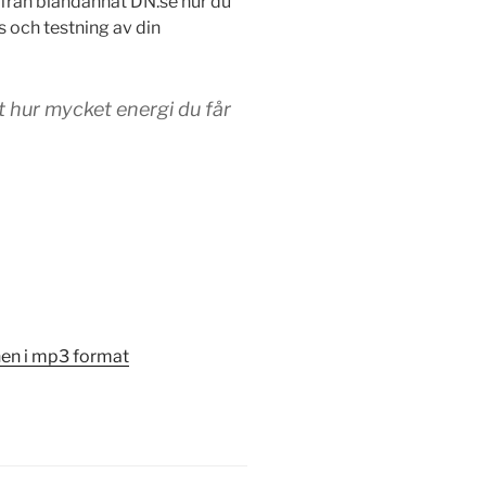
r från blandannat DN.se hur du
och testning av din
t hur mycket energi du får
onen i mp3 format