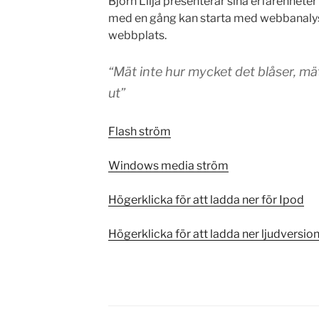
Björn Lilja presenterar sina erfarenhete
med en gång kan starta med webbanalys 
webbplats.
“Mät inte hur mycket det blåser, mä
ut”
Flash ström
Windows media ström
Högerklicka för att ladda ner för Ipod
Högerklicka för att ladda ner ljudversi