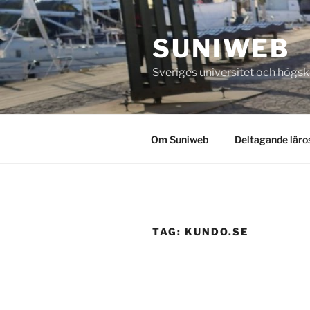
Skip
to
SUNIWEB
content
Sveriges universitet och högs
Om Suniweb
Deltagande läro
TAG:
KUNDO.SE