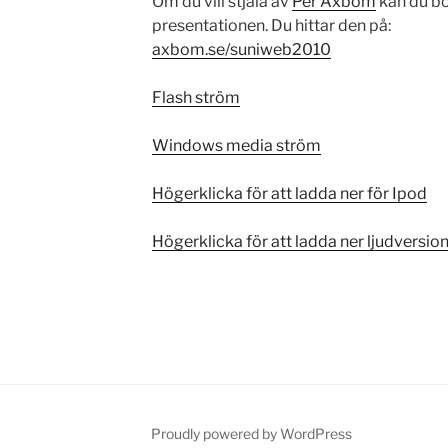
Om du vill stjäla av
Per Axbom
kan du bö
presentationen. Du hittar den på:
axbom.se/suniweb2010
Flash ström
Windows media ström
Högerklicka för att ladda ner för Ipod
Högerklicka för att ladda ner ljudversi
Proudly powered by WordPress