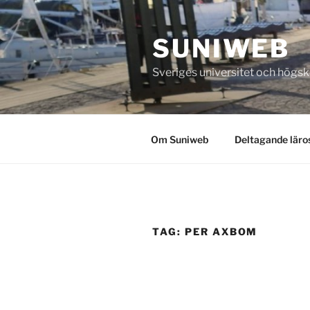
Skip
to
SUNIWEB
content
Sveriges universitet och högs
Om Suniweb
Deltagande läro
TAG:
PER AXBOM