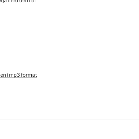
rja med den här
onen i mp3 format