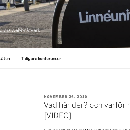
kolors webbnätverk
säten
Tidigare konferenser
POSTED
NOVEMBER 26, 2010
ON
Vad händer? och varför 
[VIDEO]