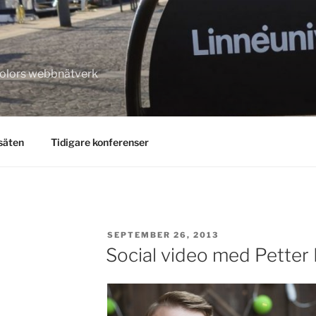
kolors webbnätverk
säten
Tidigare konferenser
POSTED
SEPTEMBER 26, 2013
ON
Social video med Petter