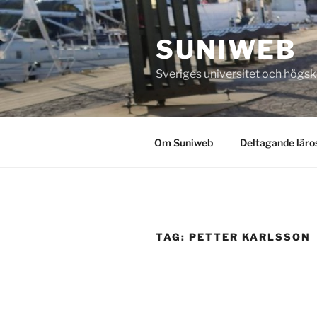
Skip
to
SUNIWEB
content
Sveriges universitet och högs
Om Suniweb
Deltagande läro
TAG:
PETTER KARLSSON