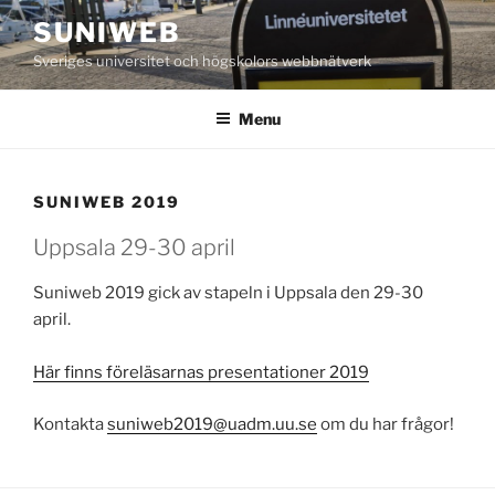
Skip
SUNIWEB
to
Sveriges universitet och högskolors webbnätverk
content
Menu
SUNIWEB 2019
Uppsala 29-30 april
Suniweb 2019 gick av stapeln i Uppsala den 29-30
april.
Här finns föreläsarnas presentationer 2019
Kontakta
suniweb2019@uadm.uu.se
om du har frågor!