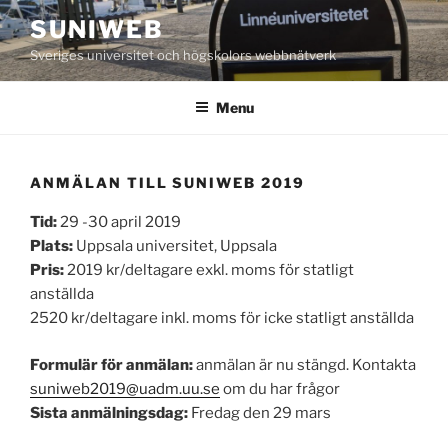
Skip
SUNIWEB
to
Sveriges universitet och högskolors webbnätverk
content
Menu
ANMÄLAN TILL SUNIWEB 2019
Tid:
29 -30 april 2019
Plats:
Uppsala universitet, Uppsala
Pris:
2019 kr/deltagare exkl. moms för statligt
anställda
2520 kr/deltagare inkl. moms för icke statligt anställda
Formulär för anmälan:
anmälan är nu stängd. Kontakta
suniweb2019@uadm.uu.se
om du har frågor
Sista anmälningsdag:
Fredag den 29 mars