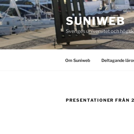
Skip
to
SUNIWEB
content
Sveriges universitet och högs
Om Suniweb
Deltagande läro
PRESENTATIONER FRÅN 