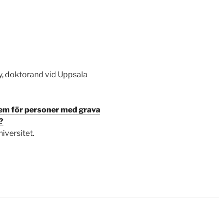
y, doktorand vid Uppsala
m för personer med grava
?
iversitet.