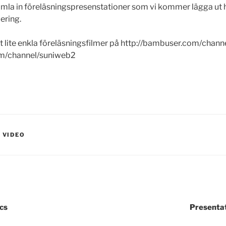
 samla in föreläsningspresenstationer som vi kommer lägga ut
ering.
et lite enkla föreläsningsfilmer på http://bambuser.com/chan
om/channel/suniweb2
,
VIDEO
cs
Presenta