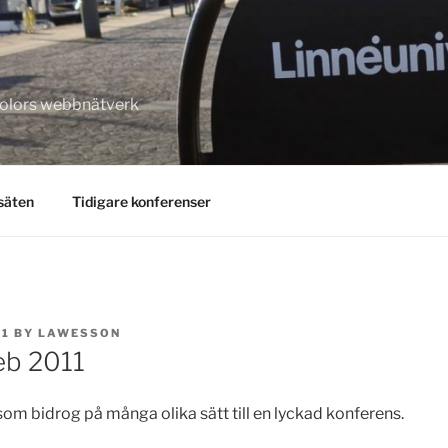
kolors webbnätverk
säten
Tidigare konferenser
11
BY
LAWESSON
eb 2011
m bidrog på många olika sätt till en lyckad konferens.