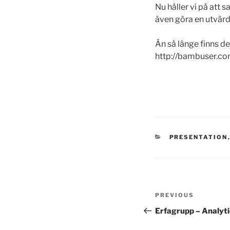
Nu håller vi på att
även göra en utvärd
Än så länge finns d
http://bambuser.c
CATEGORIES
PRESENTATION
Post
Previous
PREVIOUS
navigation
Post
Erfagrupp – Analyti