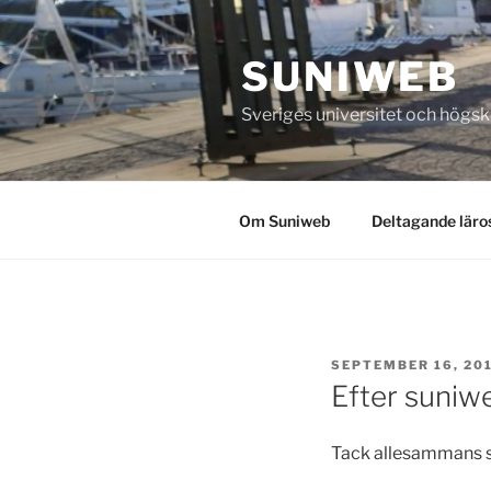
Skip
to
SUNIWEB
content
Sveriges universitet och högs
Om Suniweb
Deltagande läro
POSTED
SEPTEMBER 16, 20
ON
Efter suniw
Tack allesammans so