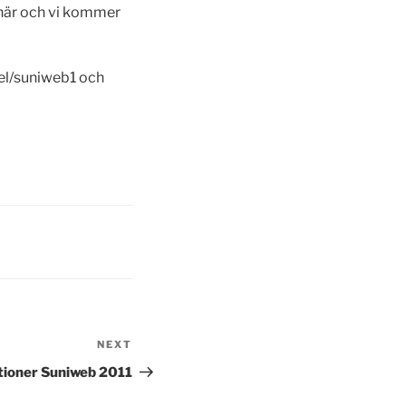
 här och vi kommer
nel/suniweb1 och
NEXT
Next
Post
tioner Suniweb 2011