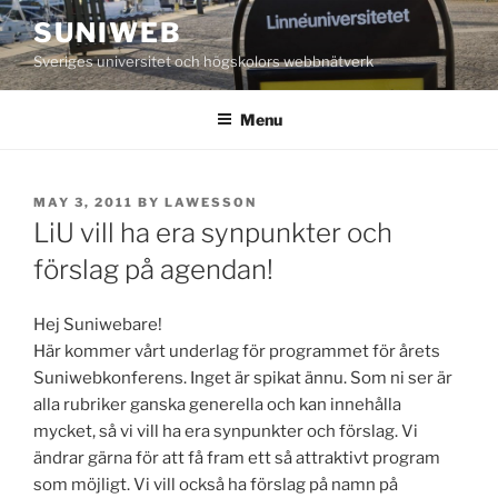
Skip
SUNIWEB
to
Sveriges universitet och högskolors webbnätverk
content
Menu
POSTED
MAY 3, 2011
BY
LAWESSON
ON
LiU vill ha era synpunkter och
förslag på agendan!
Hej Suniwebare!
Här kommer vårt underlag för programmet för årets
Suniwebkonferens. Inget är spikat ännu. Som ni ser är
alla rubriker ganska generella och kan innehålla
mycket, så vi vill ha era synpunkter och förslag. Vi
ändrar gärna för att få fram ett så attraktivt program
som möjligt. Vi vill också ha förslag på namn på