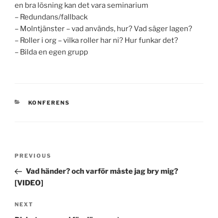
en bra lösning kan det vara seminarium
– Redundans/fallback
– Molntjänster – vad används, hur? Vad säger lagen?
– Roller i org – vilka roller har ni? Hur funkar det?
– Bilda en egen grupp
CATEGORIES
KONFERENS
Post
Previous
PREVIOUS
navigation
Post
Vad händer? och varför måste jag bry mig?
[VIDEO]
Next
NEXT
Post