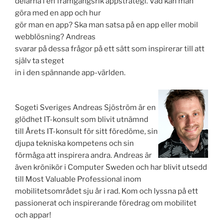
delarna i en framgångsrik appstrategi. Vad kan man
göra med en app och hur
gör man en app? Ska man satsa på en app eller mobil
webblösning? Andreas
svarar på dessa frågor på ett sätt som inspirerar till att
själv ta steget
in i den spännande app-världen.
Sogeti Sveriges Andreas Sjöström är en
glödhet IT-konsult som blivit utnämnd
till Årets IT-konsult för sitt föredöme, sin
djupa tekniska kompetens och sin
förmåga att inspirera andra. Andreas är
även krönikör i Computer Sweden och har blivit utsedd
till Most Valuable Professional inom
mobilitetsområdet sju år i rad. Kom och lyssna på ett
passionerat och inspirerande föredrag om mobilitet
och appar!