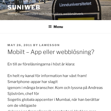
Skip
SUNIWEB
to
Sveriges universitet och högskolors webbnätverk
content
Menu
POSTED
MAY 26, 2011
BY
LAWESSON
ON
Mobilt – App eller webblösning?
En till av föreläsningarna i höst är klara:
En helt ny kanal för information har växt fram!
Smartphone-appar har slagit
igenom i många branscher. Kom och lyssna på Andreas
Sjöström, chef för
Sogetis globala appcenter i Mumbai, när han berättar
om de viktigaste