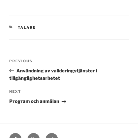
CATEGORIES
TALARE
Post
Previous
PREVIOUS
navigation
Post
Användning av valideringstjänster i
tillgänglighetsarbetet
Next
NEXT
Post
Program och anmälan
Facebook
E-
Twitter