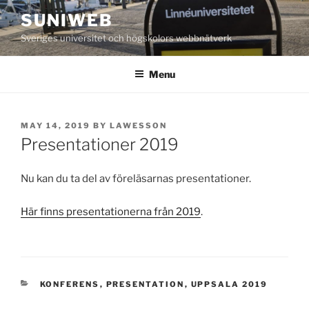
Skip
SUNIWEB
to
Sveriges universitet och högskolors webbnätverk
content
Menu
POSTED
MAY 14, 2019
BY
LAWESSON
ON
Presentationer 2019
Nu kan du ta del av föreläsarnas presentationer.
Här finns presentationerna från 2019
.
CATEGORIES
KONFERENS
,
PRESENTATION
,
UPPSALA 2019