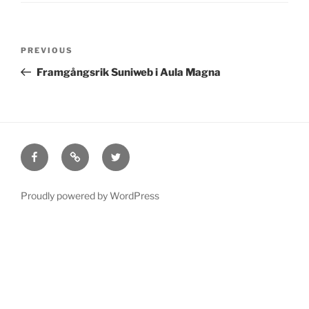
Post
Previous
PREVIOUS
navigation
Post
Framgångsrik Suniweb i Aula Magna
Facebook
E-
Twitter
postlista
Proudly powered by WordPress