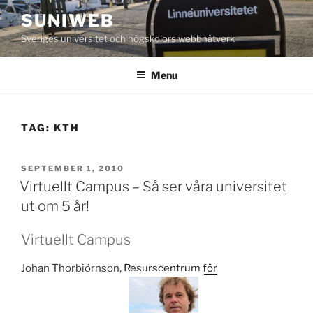
Skip
SUNIWEB
to
Sveriges universitet och högskolors webbnätverk
content
Menu
TAG:
KTH
POSTED
SEPTEMBER 1, 2010
ON
Virtuellt Campus – Så ser våra universitet
ut om 5 år!
Virtuellt Campus
Johan Thorbiörnson,
Resurscentrum för