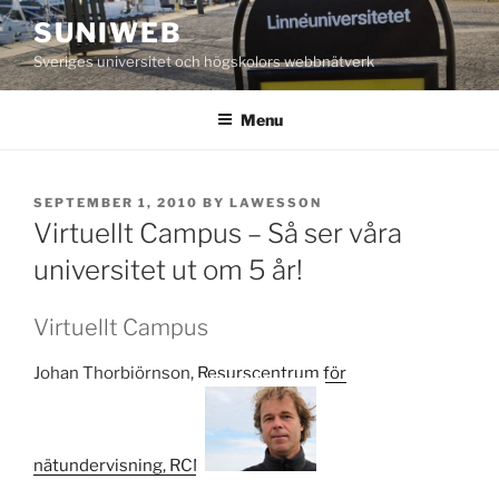
Skip
SUNIWEB
to
Sveriges universitet och högskolors webbnätverk
content
Menu
POSTED
SEPTEMBER 1, 2010
BY
LAWESSON
ON
Virtuellt Campus – Så ser våra
universitet ut om 5 år!
Virtuellt Campus
Johan Thorbiörnson,
Resurscentrum för
nätundervisning, RCN