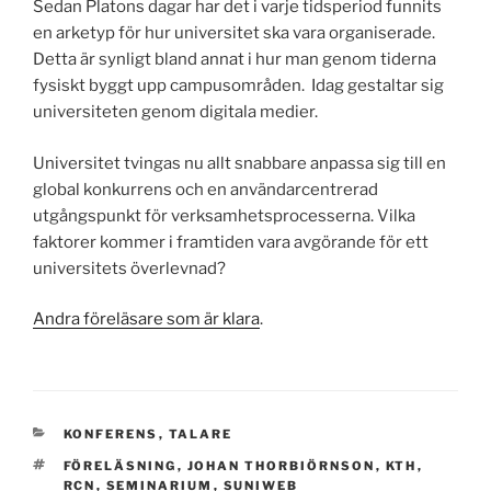
Sedan Platons dagar har det i varje tidsperiod funnits
en arketyp för hur universitet ska vara organiserade.
Detta är synligt bland annat i hur man genom tiderna
fysiskt byggt upp campusområden. Idag gestaltar sig
universiteten genom digitala medier.
Universitet tvingas nu allt snabbare anpassa sig till en
global konkurrens och en användarcentrerad
utgångspunkt för verksamhetsprocesserna. Vilka
faktorer kommer i framtiden vara avgörande för ett
universitets överlevnad?
Andra föreläsare som är klara
.
CATEGORIES
KONFERENS
,
TALARE
TAGS
FÖRELÄSNING
,
JOHAN THORBIÖRNSON
,
KTH
,
RCN
,
SEMINARIUM
,
SUNIWEB