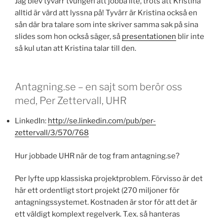
Jag blev tyvärr tvungen att jobba lite, trots att Kristina
alltid är värd att lyssna på! Tyvärr är Kristina också en
sån där bra talare som inte skriver samma sak på sina
slides som hon också säger, så
presentationen
blir inte
så kul utan att Kristina talar till den.
Antagning.se – en sajt som berör oss
med, Per Zettervall, UHR
LinkedIn:
http://se.linkedin.com/pub/per-
zettervall/3/570/768
Hur jobbade UHR när de tog fram antagning.se?
Per lyfte upp klassiska projektproblem. Förvisso är det
här ett ordentligt stort projekt (270 miljoner för
antagningssystemet. Kostnaden är stor för att det är
ett väldigt komplext regelverk. T.ex. så hanteras