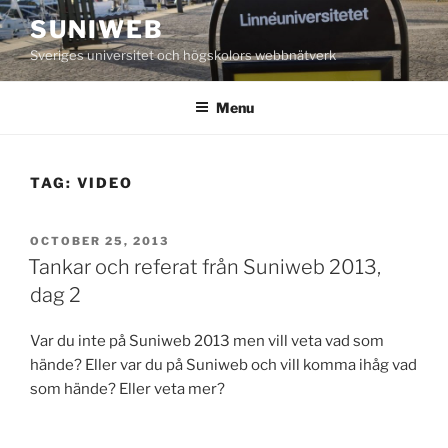
Skip
SUNIWEB
to
Sveriges universitet och högskolors webbnätverk
content
Menu
TAG:
VIDEO
POSTED
OCTOBER 25, 2013
ON
Tankar och referat från Suniweb 2013,
dag 2
Var du inte på Suniweb 2013 men vill veta vad som
hände? Eller var du på Suniweb och vill komma ihåg vad
som hände? Eller veta mer?