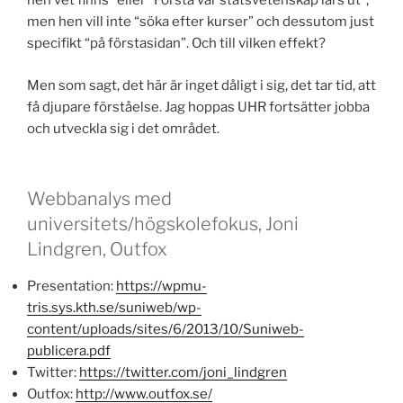
hen vet finns” eller “Förstå var statsvetenskap lärs ut”,
men hen vill inte “söka efter kurser” och dessutom just
specifikt “på förstasidan”. Och till vilken effekt?
Men som sagt, det här är inget dåligt i sig, det tar tid, att
få djupare förståelse. Jag hoppas UHR fortsätter jobba
och utveckla sig i det området.
Webbanalys med
universitets/högskolefokus, Joni
Lindgren, Outfox
Presentation:
https://wpmu-
tris.sys.kth.se/suniweb/wp-
content/uploads/sites/6/2013/10/Suniweb-
publicera.pdf
Twitter:
https://twitter.com/joni_lindgren
Outfox:
http://www.outfox.se/