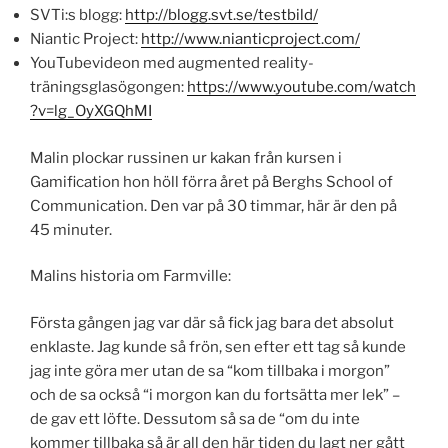
SVTi:s blogg:
http://blogg.svt.se/testbild/
Niantic Project:
http://www.nianticproject.com/
YouTubevideon med augmented reality-
träningsglasögongen:
https://www.youtube.com/watch
?v=lg_OyXGQhMI
Malin plockar russinen ur kakan från kursen i
Gamification hon höll förra året på Berghs School of
Communication. Den var på 30 timmar, här är den på
45 minuter.
Malins historia om Farmville:
Första gången jag var där så fick jag bara det absolut
enklaste. Jag kunde så frön, sen efter ett tag så kunde
jag inte göra mer utan de sa “kom tillbaka i morgon”
och de sa också “i morgon kan du fortsätta mer lek” –
de gav ett löfte. Dessutom så sa de “om du inte
kommer tillbaka så är all den här tiden du lagt ner gått