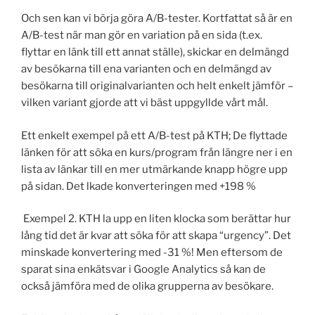
Och sen kan vi börja göra A/B-tester. Kortfattat så är en
A/B-test när man gör en variation på en sida (t.ex.
flyttar en länk till ett annat ställe), skickar en delmängd
av besökarna till ena varianten och en delmängd av
besökarna till originalvarianten och helt enkelt jämför –
vilken variant gjorde att vi bäst uppgyllde vårt mål.
Ett enkelt exempel på ett A/B-test på KTH; De flyttade
länken för att söka en kurs/program från längre ner i en
lista av länkar till en mer utmärkande knapp högre upp
på sidan. Det lkade konverteringen med +198 %
Exempel 2. KTH la upp en liten klocka som berättar hur
lång tid det är kvar att söka för att skapa “urgency”. Det
minskade konvertering med -31 %! Men eftersom de
sparat sina enkätsvar i Google Analytics så kan de
också jämföra med de olika grupperna av besökare.