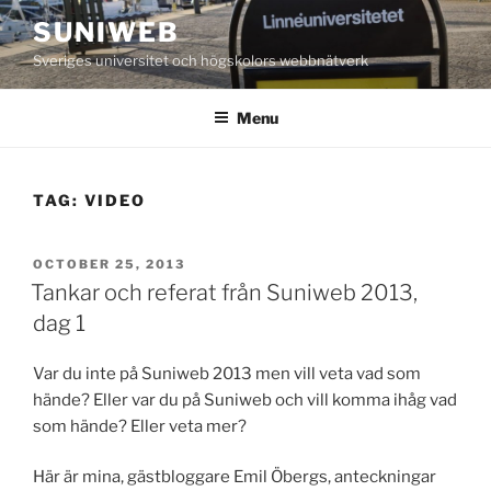
Skip
SUNIWEB
to
Sveriges universitet och högskolors webbnätverk
content
Menu
TAG:
VIDEO
POSTED
OCTOBER 25, 2013
ON
Tankar och referat från Suniweb 2013,
dag 1
Var du inte på Suniweb 2013 men vill veta vad som
hände? Eller var du på Suniweb och vill komma ihåg vad
som hände? Eller veta mer?
Här är mina, gästbloggare Emil Öbergs, anteckningar