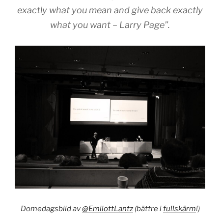
exactly what you mean and give back exactly
what you want – Larry Page”.
Domedagsbild av
@EmilottLantz
(bättre i
fullskärm
!)