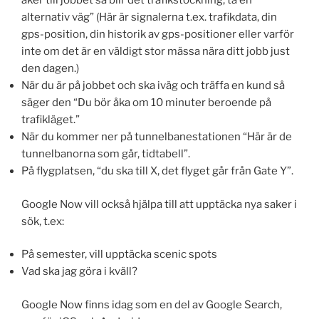
åker till jobbet så blir det trafikstockning, ta en
alternativ väg” (Här är signalerna t.ex. trafikdata, din
gps-position, din historik av gps-positioner eller varför
inte om det är en väldigt stor mässa nära ditt jobb just
den dagen.)
När du är på jobbet och ska iväg och träffa en kund så
säger den “Du bör åka om 10 minuter beroende på
trafikläget.”
När du kommer ner på tunnelbanestationen “Här är de
tunnelbanorna som går, tidtabell”.
På flygplatsen, “du ska till X, det flyget går från Gate Y”.
Google Now vill också hjälpa till att upptäcka nya saker i
sök, t.ex:
På semester, vill upptäcka scenic spots
Vad ska jag göra i kväll?
Google Now finns idag som en del av Google Search,