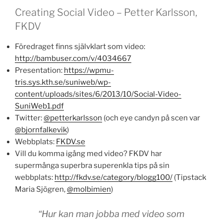
Creating Social Video – Petter Karlsson,
FKDV
Föredraget finns självklart som video:
http://bambuser.com/v/4034667
Presentation:
https://wpmu-
tris.sys.kth.se/suniweb/wp-
content/uploads/sites/6/2013/10/Social-Video-
SuniWeb1.pdf
Twitter:
@petterkarlsson
(och eye candyn på scen var
@bjornfalkevik
)
Webbplats:
FKDV.se
Vill du komma igång med video? FKDV har
supermånga superbra superenkla tips på sin
webbplats:
http://fkdv.se/category/blogg100/
(Tipstack
Maria Sjögren,
@molbimien
)
“Hur kan man jobba med video som