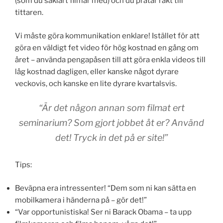
(som du såklart filmar med) och du pratar rakt till
tittaren.
Vi måste göra kommunikation enklare! Istället för att
göra en väldigt fet video för hög kostnad en gång om
året – använda pengapåsen till att göra enkla videos till
låg kostnad dagligen, eller kanske något dyrare
veckovis, och kanske en lite dyrare kvartalsvis.
“Är det någon annan som filmat ert
seminarium? Som gjort jobbet åt er? Använd
det! Tryck in det på er site!”
Tips:
Beväpna era intressenter! “Dem som ni kan sätta en
mobilkamera i händerna på – gör det!”
“Var opportunistiska! Ser ni Barack Obama – ta upp