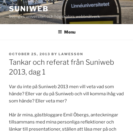
Skip
SUNIWEB
to
Sveriges universitet och högskolors webbnätverk
content
Menu
POSTED
OCTOBER 25, 2013
BY
LAWESSON
ON
Tankar och referat från Suniweb
2013, dag 1
Var du inte på Suniweb 2013 men vill veta vad som
hände? Eller var du på Suniweb och vill komma ihåg vad
som hände? Eller veta mer?
Här är mina, gästbloggare Emil Öbergs, anteckningar
tillsammans med mina personliga reflektioner och
länkar till presentationer, ställen att läsa mer på och