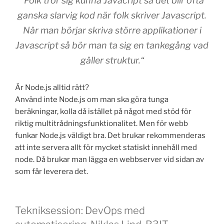
“Folk tror sig kunna Javacript så det blir ofta
ganska slarvig kod när folk skriver Javascript.
När man börjar skriva större applikationer i
Javascript så bör man ta sig en tankegång vad
gäller struktur.“
Är Node.js alltid rätt?
Använd inte Node.js om man ska göra tunga
beräkningar, kolla då istället på något med stöd för
riktig multitrådningsfunktionalitet. Men för webb
funkar Node.js väldigt bra. Det brukar rekommenderas
att inte servera allt för mycket statiskt innehåll med
node. Då brukar man lägga en webbserver vid sidan av
som får leverera det.
Tekniksession: DevOps med