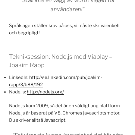
“Ställ inte en vägg av word i vägen för
användaren!”
Språklagen ställer krav på oss, vi måste skriva enkelt
och begripligt!
Tekniksession: Node.js med Viaplay –
Joakim Rapp
LinkedIn:
http://se.linkedin.com/pub/joakim-
rapp/3/b88/192
Node.js:
http://nodejs.org/
Node.js kom 2009, så det är en väldigt ung plattform.
Node.js är baserat på V8, Chromes javascriptsmotor.
Du skriver alltså Javascript.