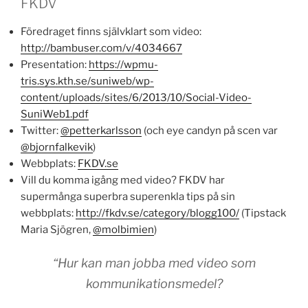
FKDV
Föredraget finns självklart som video:
http://bambuser.com/v/4034667
Presentation:
https://wpmu-
tris.sys.kth.se/suniweb/wp-
content/uploads/sites/6/2013/10/Social-Video-
SuniWeb1.pdf
Twitter:
@petterkarlsson
(och eye candyn på scen var
@bjornfalkevik
)
Webbplats:
FKDV.se
Vill du komma igång med video? FKDV har
supermånga superbra superenkla tips på sin
webbplats:
http://fkdv.se/category/blogg100/
(Tipstack
Maria Sjögren,
@molbimien
)
“Hur kan man jobba med video som
kommunikationsmedel?