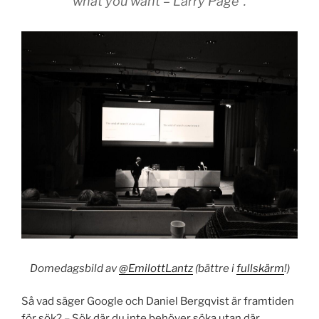
what you want – Larry Page”.
Domedagsbild av
@EmilottLantz
(bättre i
fullskärm
!)
Så vad säger Google och Daniel Bergqvist är framtiden
för sök? – Sök där du inte behöver söka utan där