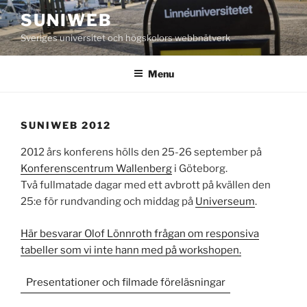
Skip
SUNIWEB
to
Sveriges universitet och högskolors webbnätverk
content
Menu
SUNIWEB 2012
2012 års konferens hölls den 25-26 september på
Konferenscentrum Wallenberg
i Göteborg.
Två fullmatade dagar med ett avbrott på kvällen den
25:e för rundvanding och middag på
Universeum
.
Här besvarar Olof Lönnroth frågan om responsiva
tabeller som vi inte hann med på workshopen.
Presentationer och filmade föreläsningar