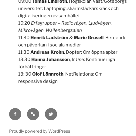
09:00
Tomas Lindroth
, Högskolan Väst/Göteborgs
universitet: Laptoping, skärmsläckarskräck och
digitaliseringen av samhället
10:20
Erfagrupper – Radiovågen, Ljudvågen,
Mikrovågen, Wallenbergsalen
11:30
Henrik Ladström
&
Marie Grusell
: Beteende
och påverkan i sociala medier
11:30
Andreas Krohn
, Dopter: Om öppna api:er
13:30
Hanna Johansson
, InUse: Kontinuerliga
förbättringar
13: 30
Olof Lönnroth
, NetRelations: Om
responsive design
Facebook
E-
Twitter
postlista
Proudly powered by WordPress