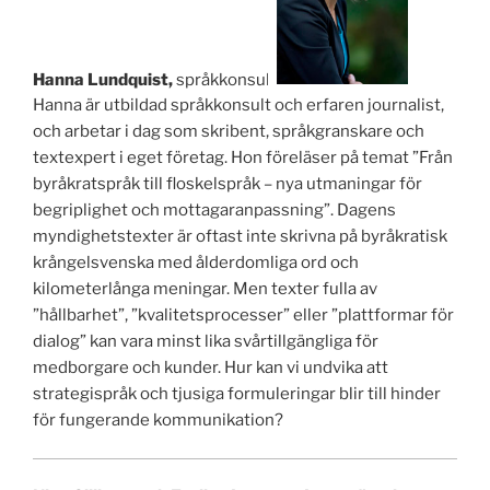
Hanna Lundquist,
språkkonsult
Hanna är utbildad språkkonsult och erfaren journalist,
och arbetar i dag som skribent, språkgranskare och
textexpert i eget företag. Hon föreläser på temat ”Från
byråkratspråk till floskelspråk – nya utmaningar för
begriplighet och mottagaranpassning”. Dagens
myndighetstexter är oftast inte skrivna på byråkratisk
krångelsvenska med ålderdomliga ord och
kilometerlånga meningar. Men texter fulla av
”hållbarhet”, ”kvalitetsprocesser” eller ”plattformar för
dialog” kan vara minst lika svårtillgängliga för
medborgare och kunder. Hur kan vi undvika att
strategispråk och tjusiga formuleringar blir till hinder
för fungerande kommunikation?