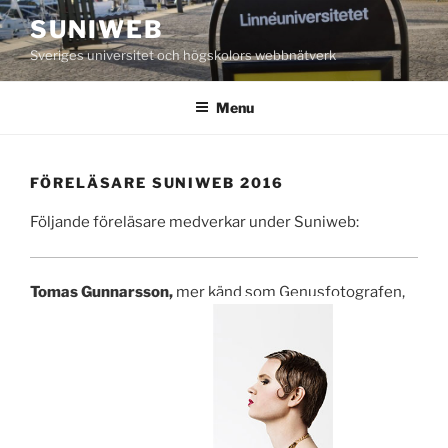
Skip
SUNIWEB
to
Sveriges universitet och högskolors webbnätverk
content
Menu
FÖRELÄSARE SUNIWEB 2016
Följande föreläsare medverkar under Suniweb:
Tomas Gunnarsson,
mer känd som Genusfotografen,