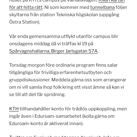
huset på KTH:s campus på Valhallavägen.
Kika i kartan
för att hitta rätt
. Ni som kommer med
tunnelbana
följer
skyltarna från station Tekniska högskolan (uppgång
Östra Station).
Vår enda gemensamma utflykt utanför campus blir
onsdagens middag då vi träffas kl 19 på
Spårvagnshallarna, Birger Jarlsgatan 57A
.
Torsdag morgon före ordinarie program finns salar
tillgängliga för frivilliga erfarenhetsutbyten och
gruppdiskussioner. Meddela gärna oss som arrangerar
om ni vill samla ihop folk kring ett visst ämne så kan vi
se till att det får spridning.
KTH
tillhandahåller konto för trådlös uppkoppling, men
ingår även i Eduroam-samarbetet (kolla gärna om
Eduroam-konto är aktiverat innan).