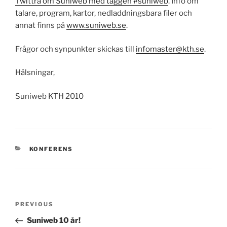
Twittra om Suniweb med taggen #suniweb
. Info om
talare, program, kartor, nedladdningsbara filer och
annat finns på
www.suniweb.se
.
Frågor och synpunkter skickas till
infomaster@kth.se
.
Hälsningar,
Suniweb KTH 2010
CATEGORIES
KONFERENS
Post
Previous
PREVIOUS
navigation
Post
Suniweb 10 år!