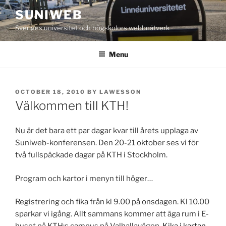
Skip
SUNIWEB
to
Sveriges universitet och högskolors webbnätverk
content
Menu
POSTED
OCTOBER 18, 2010
BY
LAWESSON
ON
Välkommen till KTH!
Nu är det bara ett par dagar kvar till årets upplaga av
Suniweb-konferensen. Den 20-21 oktober ses vi för
två fullspäckade dagar på KTH i Stockholm.
Program och kartor i menyn till höger…
Registrering och fika från kl 9.00 på onsdagen. Kl 10.00
sparkar vi igång. Allt sammans kommer att äga rum i E-