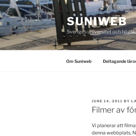
Skip
to
SUNIWEB
content
Sveriges universitet och högs
Om Suniweb
Deltagande läro
POSTED
JUNE 14, 2011
BY
L
ON
Filmer av fö
Vi planerar att fil
denna webbplats. Nä