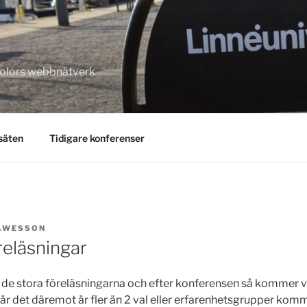
kolors webbnätverk
säten
Tidigare konferenser
AWESSON
reläsningar
ma de stora föreläsningarna och efter konferensen så kommer v
r det däremot är fler än 2 val eller erfarenhetsgrupper kommer