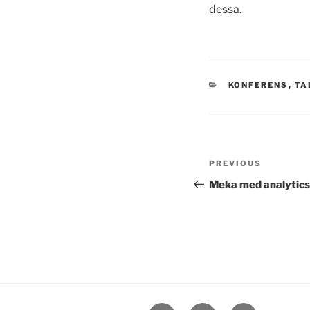
dessa.
CATEGORIES
KONFERENS
,
TA
Post
Previous
PREVIOUS
navigation
Post
Meka med analytics