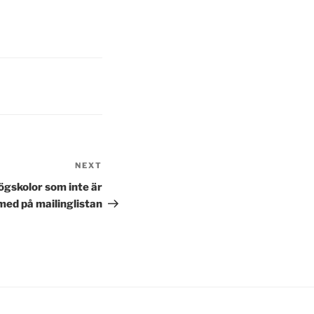
NEXT
Next
Post
ögskolor som inte är
med på mailinglistan