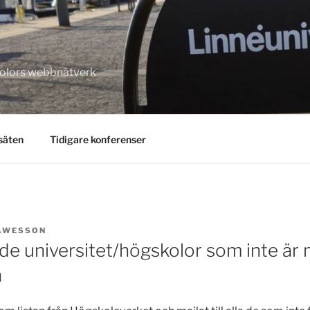
kolors webbnätverk
säten
Tidigare konferenser
AWESSON
 de universitet/högskolor som inte är
n