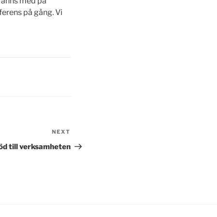
e fanns med på
ferens på gång. Vi
NEXT
Next
Post
öd till verksamheten