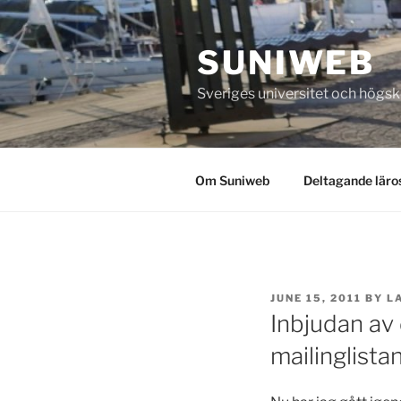
Skip
to
SUNIWEB
content
Sveriges universitet och högs
Om Suniweb
Deltagande läro
POSTED
JUNE 15, 2011
BY
L
ON
Inbjudan av
mailinglista