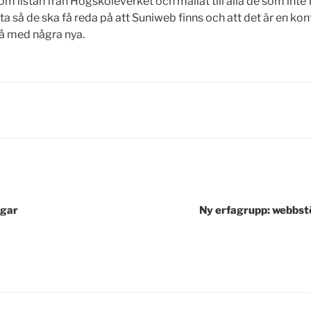
om listan från Högskoleverket och mailat till alla de som int
a så de ska få reda på att Suniweb finns och att det är en kon
få med några nya.
ngar
Ny erfagrupp: webbst