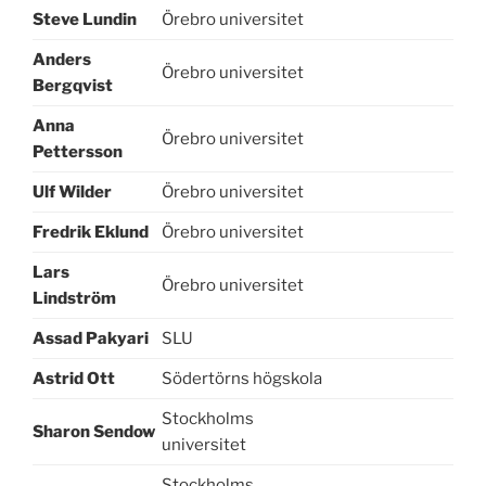
Steve Lundin
Örebro universitet
Anders
Örebro universitet
Bergqvist
Anna
Örebro universitet
Pettersson
Ulf Wilder
Örebro universitet
Fredrik Eklund
Örebro universitet
Lars
Örebro universitet
Lindström
Assad Pakyari
SLU
Astrid Ott
Södertörns högskola
Stockholms
Sharon Sendow
universitet
Stockholms