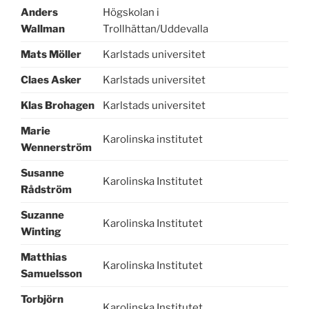
Anders
Högskolan i
Wallman
Trollhättan/Uddevalla
Mats Möller
Karlstads universitet
Claes Asker
Karlstads universitet
Klas Brohagen
Karlstads universitet
Marie
Karolinska institutet
Wennerström
Susanne
Karolinska Institutet
Rådström
Suzanne
Karolinska Institutet
Winting
Matthias
Karolinska Institutet
Samuelsson
Torbjörn
Karolinska Institutet