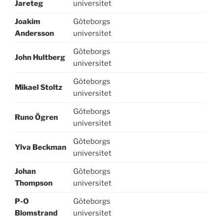
Jareteg
universitet
Joakim
Göteborgs
Andersson
universitet
Göteborgs
John Hultberg
universitet
Göteborgs
Mikael Stoltz
universitet
Göteborgs
Runo Ögren
universitet
Göteborgs
Ylva Beckman
universitet
Johan
Göteborgs
Thompson
universitet
P-O
Göteborgs
Blomstrand
universitet