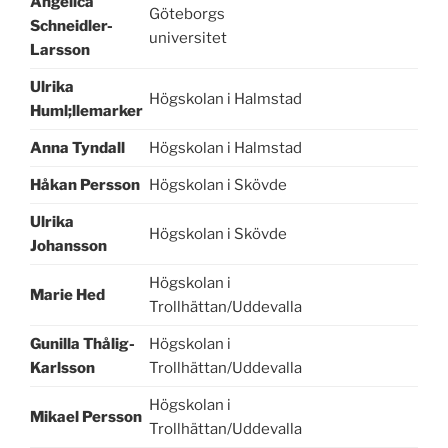
Angelica
Göteborgs
Schneidler-
universitet
Larsson
Ulrika
Högskolan i Halmstad
Huml;llemarker
Anna Tyndall
Högskolan i Halmstad
Håkan Persson
Högskolan i Skövde
Ulrika
Högskolan i Skövde
Johansson
Högskolan i
Marie Hed
Trollhättan/Uddevalla
Gunilla Thålig-
Högskolan i
Karlsson
Trollhättan/Uddevalla
Högskolan i
Mikael Persson
Trollhättan/Uddevalla