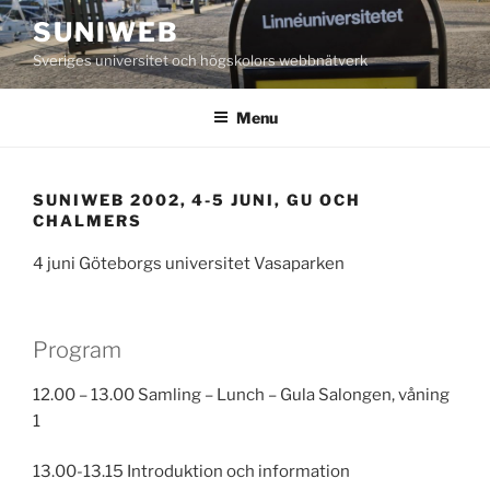
Skip
SUNIWEB
to
Sveriges universitet och högskolors webbnätverk
content
Menu
SUNIWEB 2002, 4-5 JUNI, GU OCH
CHALMERS
4 juni Göteborgs universitet Vasaparken
Program
12.00 – 13.00 Samling – Lunch – Gula Salongen, våning
1
13.00-13.15 Introduktion och information