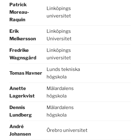
Patrick
Linköpings
Moreau-
universitet
Raquin
Erik
Linköpings
Melkersson
Universitet
Fredrike
Linköpings
Wagnsgård
universitet
Lunds tekniska
Tomas Havner
högskola
Anette
Mälardalens
Lagerkvist
högskola
Dennis
Mälardalens
Lundberg
högskola
André
Örebro universitet
Johansen